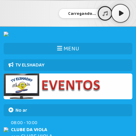
Carregando...
MENU
TV ELSHADAY
No ar
08:00 - 10:00
CLUBE DA VIOLA