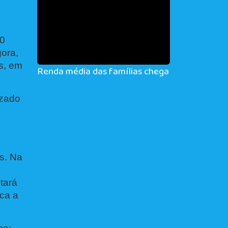
00
ora,
s, em
Renda média das famílias chega a R$ 2.264 e
izado
s. Na
tará
aca a