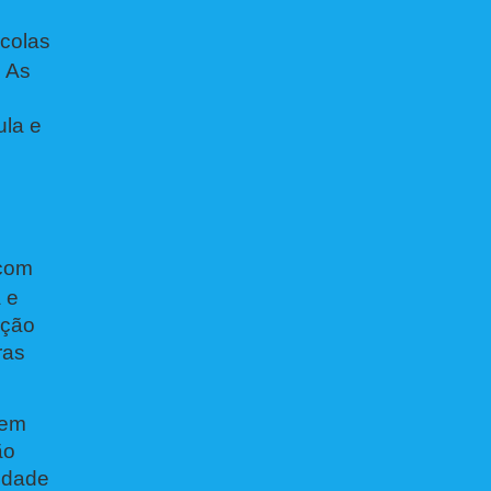
colas
. As
ula e
 com
 e
ação
ras
 em
ão
lidade