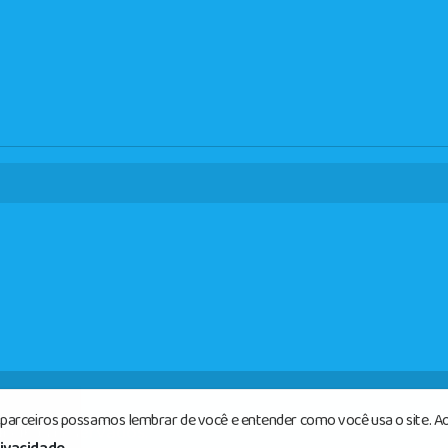
s parceiros possamos lembrar de você e entender como você usa o site. Ao
reitos reservados.