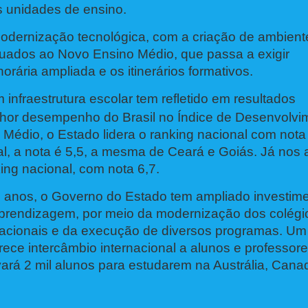
s unidades de ensino.
odernização tecnológica, com a criação de ambient
uados ao Novo Ensino Médio, que passa a exigir
orária ampliada e os itinerários formativos.
infraestrutura escolar tem refletido em resultados
lhor desempenho do Brasil no Índice de Desenvolvi
Médio, o Estado lidera o ranking nacional com nota 
l, a nota é 5,5, a mesma de Ceará e Goiás. Já nos
king nacional, com nota 6,7.
s anos, o Governo do Estado tem ampliado investim
aprendizagem, por meio da modernização dos colégi
cacionais e da execução de diversos programas. Um
ce intercâmbio internacional a alunos e professor
evará 2 mil alunos para estudarem na Austrália, Cana