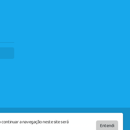
 continuar a navegação neste site será
by
BRASCAST
Entendi