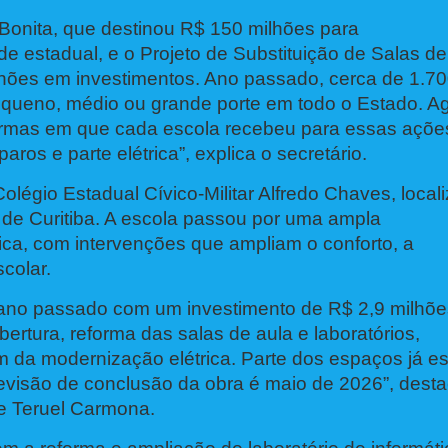
 Bonita, que destinou R$ 150 milhões para
 estadual, e o Projeto de Substituição de Salas de
hões em investimentos. Ano passado, cerca de 1.7
queno, médio ou grande porte em todo o Estado. Ag
formas em que cada escola recebeu para essas açõe
ros e parte elétrica”, explica o secretário.
Colégio Estadual Cívico-Militar Alfredo Chaves, local
de Curitiba. A escola passou por uma ampla
ísica, com intervenções que ampliam o conforto, a
colar.
 ano passado com um investimento de R$ 2,9 milhõe
bertura, reforma das salas de aula e laboratórios,
m da modernização elétrica. Parte dos espaços já es
previsão de conclusão da obra é maio de 2026”, dest
ne Teruel Carmona.