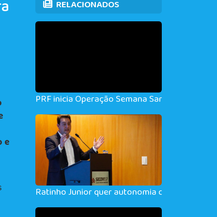
ra
RELACIONADOS
PRF inicia Operação Semana Santa na madruga
o
e
o e
s
Ratinho Junior quer autonomia dos estados p