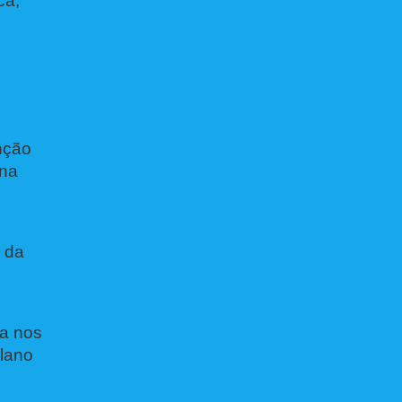
ca;
e
nção
 na
o da
ra nos
plano