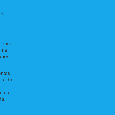
es
mento
4,9.
 anos
entos
os, da
es da
dá,