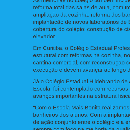
As melhorias no colégio também inclue
reforma total das salas de aula, com tro
ampliação da cozinha; reforma dos ban
implantação de novos laboratórios de B
cobertura do colégio; construção de ci
elevador.
Em Curitiba, o Colégio Estadual Profe
estrutural com reformas na cozinha, no 
cantina comercial, com reconstrução
execução e devem avançar ao longo do
Já o Colégio Estadual Hildebrando de 
Escola, foi contemplado com recursos 
avanços importantes na estrutura físic
“Com o Escola Mais Bonita realizamos 
banheiros dos alunos. Com a implantaç
de ação conjunto entre o colégio e a 
sempre com foco na melhoria da qualida