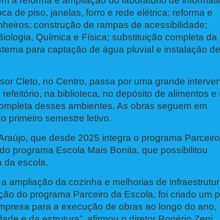
m a reforma e ampliação do laboratório de informáti
ca de piso, janelas, forro e rede elétrica; reforma e
heiros; construção de rampas de acessibilidade;
iologia, Química e Física; substituição completa da
sterna para captação de água pluvial e instalação d
ssor Cleto, no Centro, passa por uma grande interve
refeitório, na biblioteca, no depósito de alimentos e
 completa desses ambientes. As obras seguem em
 primeiro semestre letivo.
Araújo, que desde 2025 integra o programa Parceir
do programa Escola Mais Bonita, que possibilitou
a da escola.
a ampliação da cozinha e melhorias de infraestrutu
ão do programa Parceiro da Escola, foi criado um 
empresa para a execução de obras ao longo do ano,
de e da estrutura”, afirmou o diretor Rogério Zeni.