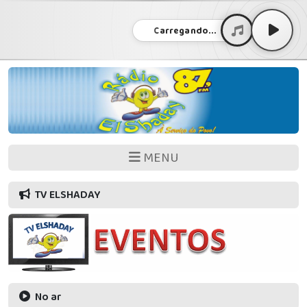
Carregando...
MENU
TV ELSHADAY
No ar