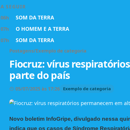
A SEGUIR
SOM DA TERRA
06h
O HOMEM E A TERRA
07h
SOM DA TERRA
07h
Postagens
/
Exemplo de categoria
Fiocruz: vírus respiratór
parte do país
05/07/2025 às 17:26
Exemplo de categoria
Novo boletim InfoGripe, divulgado nessa quin
indica que os casos de Síndrome Respirató