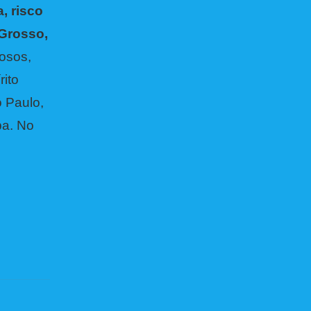
, risco
 Grosso,
osos,
rito
 Paulo,
ba. No