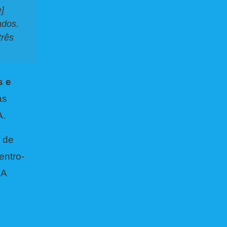
]
ados.
três
s e
as
 A.
 de
entro-
 A