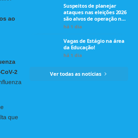
Suspeitos de planejar
ataques nas eleições 2026
são alvos de operação no
dos ao
Paraná
há 1 dia
Vagas de Estágio na área
da Educação!
há 1 dia
luenza
s-CoV-2
Ver todas as notícias
nfluenza
de
lta que