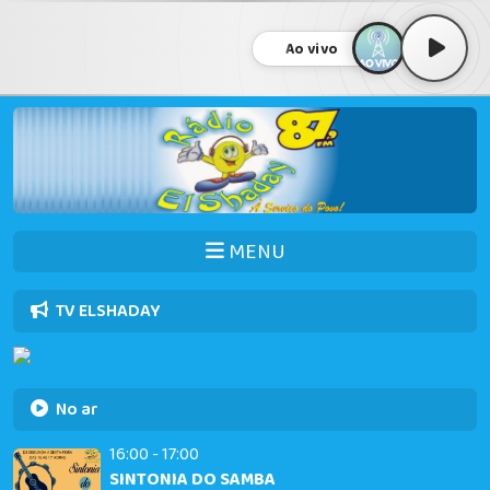
Ao vivo
MENU
TV ELSHADAY
No ar
16:00 - 17:00
SINTONIA DO SAMBA