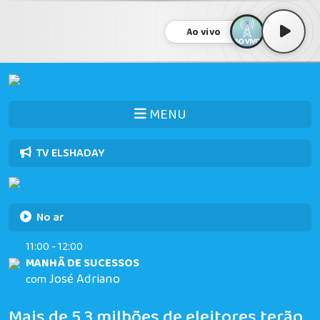
Ao vivo
MENU
TV ELSHADAY
No ar
11:00 - 12:00
MANHÃ DE SUCESSOS
José Adriano
com
Mais de 5,3 milhões de eleitores terão